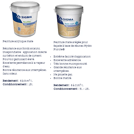
Peinture acrylique mate
Peinture mate allégée pour
façade à base de résines Hydro
Résistance aux fonds alcalins.
Pliolite®
Insaponifiable : application directe
sur béton et enduits de ciment.
Extrême facilité d’application
Pouvoir garnissant élevé.
Excellente adhérence.
Excellente perméance à la vapeur
Très bonne microporosité.
d'eau.
Grande résistance aux
Bonne résistance aux intempéries.
intempéries.
Sans odeur.
Ne projette pas.
Bonne matité.
Rendement :
6 à 9 m²/L
Conditionnement :
15L
Rendement :
6 à 8 m²/L
Conditionnement :
5L - 15L