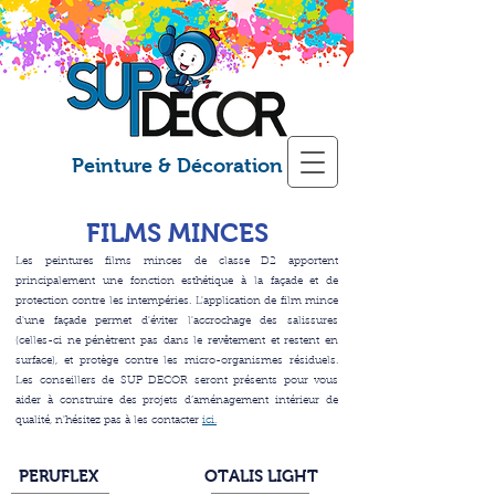
Peinture & Décoration
FILMS MINCES
Les peintures films minces de classe D2 apportent
principalement une fonction esthétique à la façade et de
protection contre les intempéries. L'application de film mince
d'une façade permet d'éviter l'accrochage des salissures
(celles-ci ne pénètrent pas dans le revêtement et restent en
surface), et protège contre les micro-organismes résiduels.
Les conseillers de SUP DECOR seront présents pour vous
aider à construire des projets d’aménagement intérieur de
qualité, n'hésitez pas à les contacter
ici.
PERUFLEX
OTALIS LIGHT