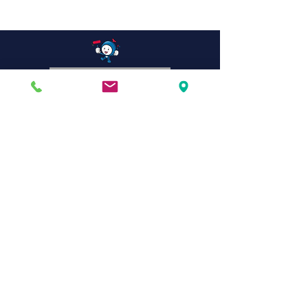
Devis gratuit ! Venez découvrir
notre showroom
04 67 35 82 29
SUP DECOR magasin de décoration
Mentions légales
Politique en matière de cookies
Politique de confidentialité