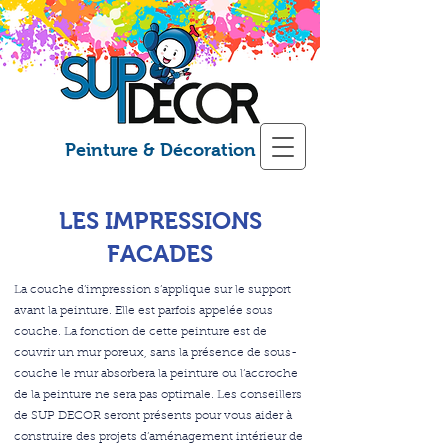
Peinture & Décoration
LES IMPRESSIONS
FACADES
La couche d’impression s’applique sur le support
avant la peinture. Elle est parfois appelée sous
couche. La fonction de cette peinture est de
couvrir un mur poreux, sans la présence de sous-
couche le mur absorbera la peinture ou l’accroche
de la peinture ne sera pas optimale. Les conseillers
de SUP DECOR seront présents pour vous aider à
construire des projets d’aménagement intérieur de