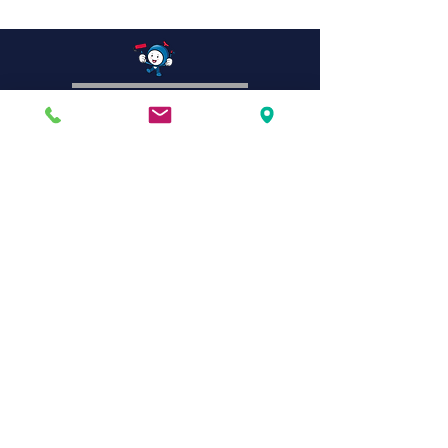
Devis gratuit ! Venez découvrir
notre showroom
04 67 35 82 29
SUP DECOR magasin de décoration
Mentions légales
Politique en matière de cookies
Politique de confidentialité
Conditions d'utilisation