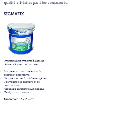
qualité, n'hésitez pas à les contacter
ici.
SIGMAFIX
Impression polyvalente à base de
résines alkydes uréthannées
Bloque et uniformise les fonds
poreux et absorbants.
Masque bien les fonds hétérogènes.
Polyvalence de supports et de
destinations.
Applicable sur matériaux alcalins.
Haut pouvoir couvrant.
Rendement :
8 à 10 m²/L