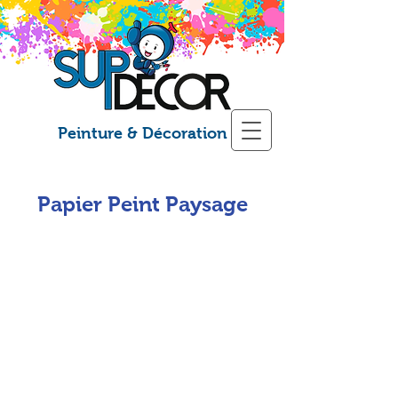
Peinture & Décoration
Papier Peint Paysage
Ozeanperle
Lights of Dubai
Papier
Papier
Peint
Peint
Panoramique
Panoramique
The Exotic Land
Redwood Trail
Papier
Papier