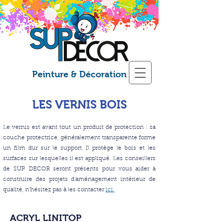
Peinture & Décoration
LES VERNIS BOIS
Le vernis est avant tout un produit de protection : sa
couche protectrice, généralement transparente forme
un film dur sur le support. Il protège le bois et les
surfaces sur lesquelles il est appliqué. Les conseillers
de SUP DECOR seront présents pour vous aider à
construire des projets d’aménagement intérieur de
qualité, n'hésitez pas à les contacter
ici.
ACRYL LINITOP