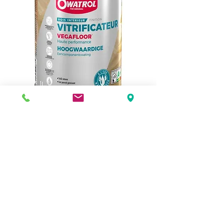
Vitrificateur PU monocomposant
incolore pour trafic normal. Embellit et
protège les escaliers, parquets et
planchers d'intérieur, neufs ou
anciens. Leur apporte chaleur et éclat.
Polyuréthane acrylique.
Application aisée.
Résistance mécanique et chimique
optimale, y compris aux produits
ammoniaqués.