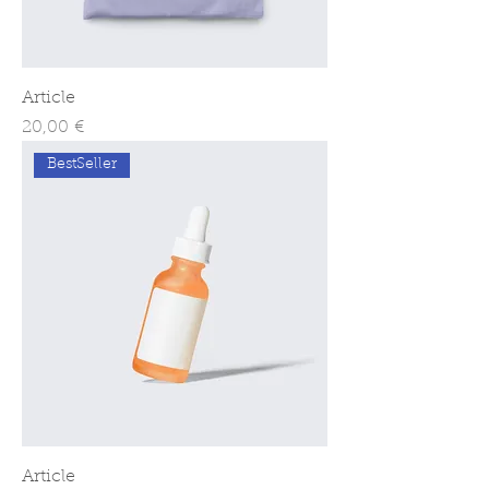
Article
Prix
20,00 €
BestSeller
Article