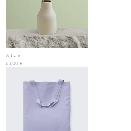
Article
Prix
85,00 €