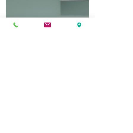
C304F
L 200 x H 12,2 x l 7,2 cm