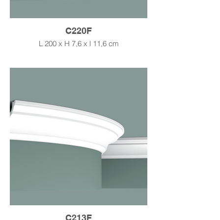
C220F
L 200 x H 7,6 x l 11,6 cm
C213F