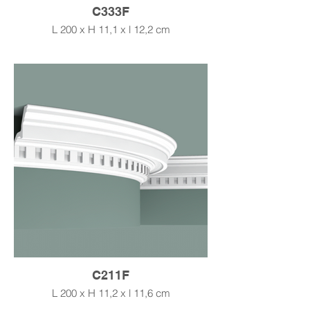
C333F
L 200 x H 11,1 x l 12,2 cm
C211F
L 200 x H 11,2 x l 11,6 cm